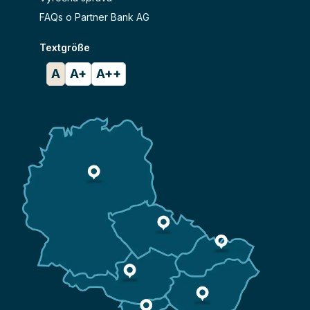
FAQs o Partner Bank AG
Textgröße
A
A+
A++