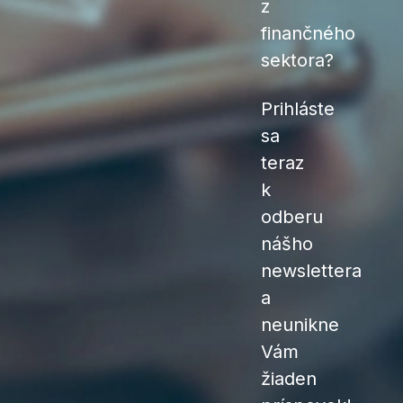
z
finančného
sektora?
Prihláste
sa
teraz
k
odberu
nášho
newslettera
a
neunikne
Vám
žiaden