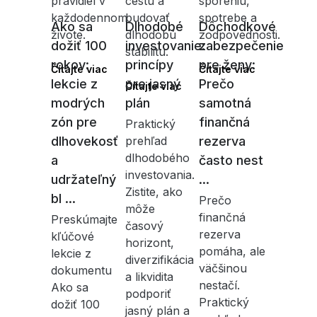
pravidiel v
cestu a
sporeniu,
každodennom
budovať
spotrebe a
Ako sa
Dlhodobé
Dôchodkové
živote.
dlhodobú
zodpovednosti.
dožiť 100
investovanie:
zabezpečenie
stabilitu.
rokov:
princípy
pre ženy:
Čítajte viac
Čítajte viac
lekcie z
pre jasný
Prečo
Čítajte viac
modrých
plán
samotná
zón pre
finančná
Praktický
dlhovekosť
prehľad
rezerva
dlhodobého
a
často nest
investovania.
udržateľný
...
Zistite, ako
bl ...
Prečo
môže
finančná
Preskúmajte
časový
rezerva
kľúčové
horizont,
pomáha, ale
lekcie z
diverzifikácia
väčšinou
dokumentu
a likvidita
nestačí.
Ako sa
podporiť
Praktický
dožiť 100
jasný plán a