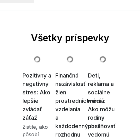
Všetky príspevky
Pozitívny a
Finančná
Deti,
negatívny
nezávislosť
reklama a
stres: Ako
žien
sociálne
lepšie
prostredníctvom
médiá:
zvládať
vzdelania
Ako môžu
záťaž
a
rodiny
každodenných
posilňovať
Zistite, ako
pôsobí
rozhodnu
vedomú