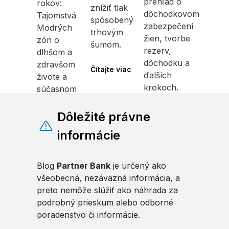
prehľad o
rokov:
znížiť tlak
dôchodkovom
Tajomstvá
spôsobený
zabezpečení
Modrých
trhovým
žien, tvorbe
zón o
šumom.
rezerv,
dlhšom a
dôchodku a
zdravšom
Čítajte viac
ďalších
živote a
krokoch.
súčasnom
budovaní
Čítajte viac
trvalého
Dôležité právne
bohatstva.
informácie
Čítajte viac
Blog
Partner Bank
je určený ako
všeobecná, nezáväzná informácia, a
preto nemôže slúžiť ako náhrada za
podrobný prieskum alebo odborné
poradenstvo či informácie.