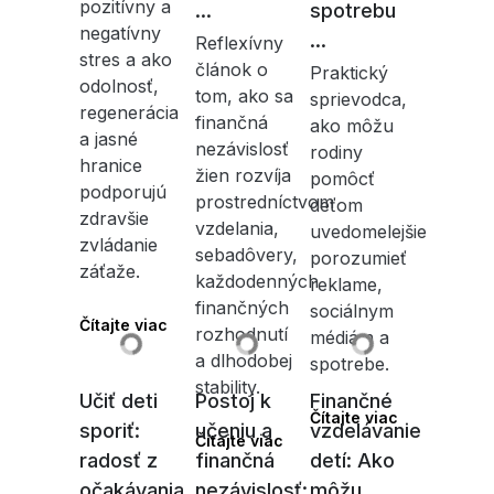
pozitívny a
...
spotrebu
negatívny
...
Reflexívny
stres a ako
článok o
Praktický
odolnosť,
tom, ako sa
sprievodca,
regenerácia
finančná
ako môžu
a jasné
nezávislosť
rodiny
hranice
žien rozvíja
pomôcť
podporujú
prostredníctvom
deťom
zdravšie
vzdelania,
uvedomelejšie
zvládanie
sebadôvery,
porozumieť
záťaže.
každodenných
reklame,
finančných
sociálnym
Čítajte viac
rozhodnutí
médiám a
a dlhodobej
spotrebe.
stability.
Učiť deti
Postoj k
Finančné
Čítajte viac
sporiť:
učeniu a
vzdelávanie
Čítajte viac
radosť z
finančná
detí: Ako
očakávania,
nezávislosť:
môžu