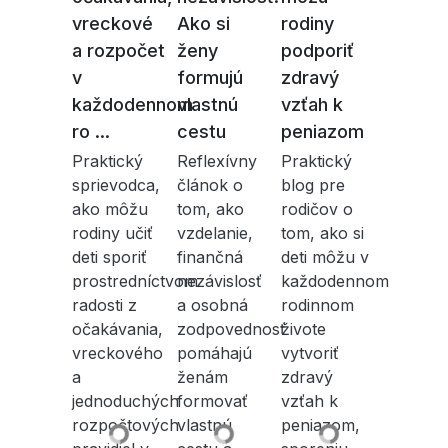
vreckové
Ako si
rodiny
a rozpočet
ženy
podporiť
v
formujú
zdravý
každodennom
vlastnú
vzťah k
ro ...
cestu
peniazom
Praktický
Reflexívny
Praktický
sprievodca,
článok o
blog pre
ako môžu
tom, ako
rodičov o
rodiny učiť
vzdelanie,
tom, ako si
deti sporiť
finančná
deti môžu v
prostredníctvom
nezávislosť
každodennom
radosti z
a osobná
rodinnom
očakávania,
zodpovednosť
živote
vreckového
pomáhajú
vytvoriť
a
ženám
zdravý
jednoduchých
formovať
vzťah k
rozpočtových
vlastnú
peniazom,