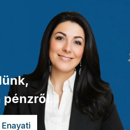
lünk,
 pénzről.
 Enayati