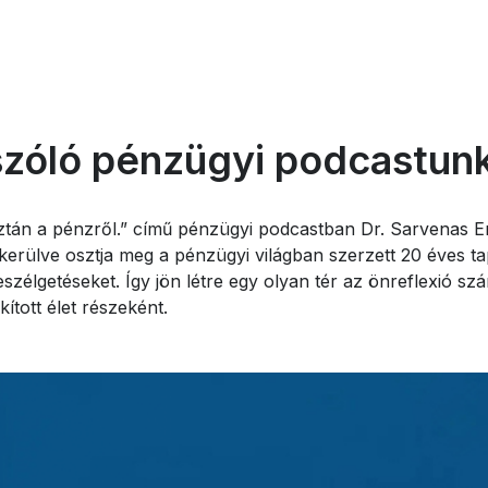
szóló pénzügyi podcastun
tán a pénzről.” című pénzügyi podcastban Dr. Sarvenas En
kerülve osztja meg a pénzügyi világban szerzett 20 éves ta
szélgetéseket. Így jön létre egy olyan tér az önreflexió s
ított élet részeként.