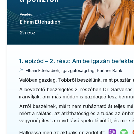
Vendég:
Elham Ettehadieh
2. rész
1. epizód – 2. rész: Amibe igazán befek
Elham Ettehadieh, igazgatósági tag, Partner Bank
Valóban gazdag. Többről beszélünk, mint pusztán 
A bevezető beszélgetés 2. részében Dr. Sarvenas E
irányítják, ami más módon is gazdaggá tesz bennü
Arról beszélnek, miért nem ruházható át teljes mé
miért a rálátás, az átláthatóság és a tudás az önh
vagyonépítést a rövid távú spekulációtól, és mire 
Hallgassa meg az aktuális epizódot itt: