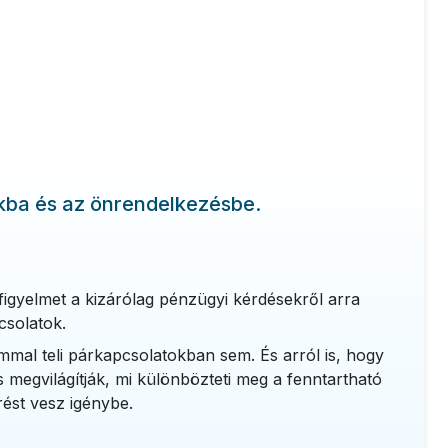
okba és az önrendelkezésbe.
figyelmet a kizárólag pénzügyi kérdésekről arra
pcsolatok.
mmal teli párkapcsolatokban sem. És arról is, hogy
s megvilágítják, mi különbözteti meg a fenntartható
érést vesz igénybe.