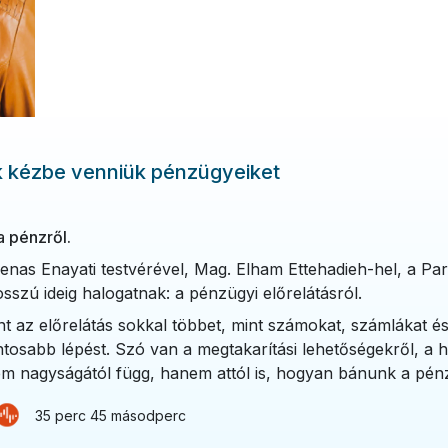
nek kézbe venniük pénzügyeiket
a pénzről.
nas Enayati testvérével, Mag. Elham Ettehadieh-hel, a Par
szú ideig halogatnak: a pénzügyi előrelátásról.
lent az előrelátás sokkal többet, mint számokat, számlákat 
ontosabb lépést. Szó van a megtakarítási lehetőségekről, 
lem nagyságától függ, hanem attól is, hogyan bánunk a pén
35 perc 45 másodperc