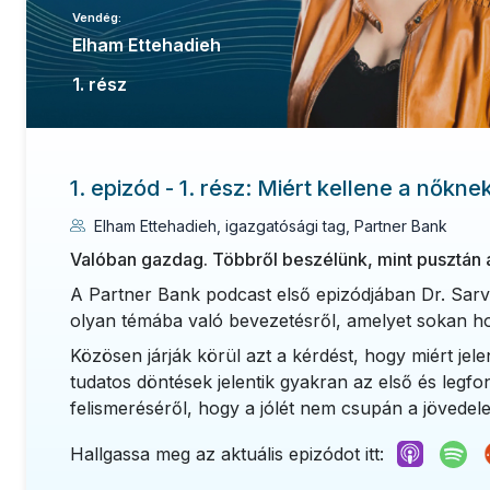
Vendég:
Elham Ettehadieh
1. rész
1. epizód - 1. rész: Miért kellene a nők
Elham Ettehadieh, igazgatósági tag, Partner Bank
Valóban gazdag. Többről beszélünk, mint pusztán 
A Partner Bank podcast első epizódjában Dr. Sarve
olyan témába való bevezetésről, amelyet sokan hos
Közösen járják körül azt a kérdést, hogy miért je
tudatos döntések jelentik gyakran az első és legf
felismeréséről, hogy a jólét nem csupán a jövede
Hallgassa meg az aktuális epizódot itt: