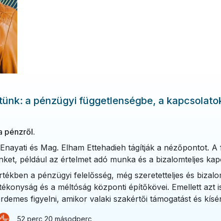
tetünk: a pénzügyi függetlenségbe, a kapcsolat
a pénzről.
nayati és Mag. Elham Ettehadieh tágítják a nézőpontot. A 
nket, például az értelmet adó munka és a bizalomteljes ka
rtékben a pénzügyi felelősség, még szeretetteljes és bizalo
atékonyság és a méltóság központi építőkövei. Emellett azt i
érdemes figyelni, amikor valaki szakértői támogatást és kís
52 perc 20 másodperc