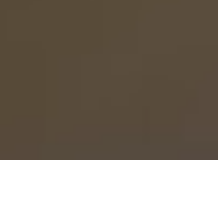
Pénzügyi podcast
Valóban gazdag.
Többről beszélünk,