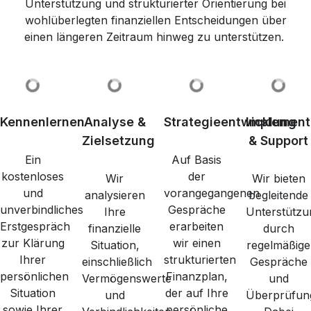
Unterstützung und strukturierter Orientierung bei
wohlüberlegten finanziellen Entscheidungen über
einen längeren Zeitraum hinweg zu unterstützen.
Kennenlernen
Analyse &
Strategieentwicklung
Implement
Zielsetzung
& Support
Ein
Auf Basis
kostenloses
der
Wir
Wir bieten
und
vorangegangenen
analysieren
begleitende
unverbindliches
Gespräche
Ihre
Unterstützu
Erstgespräch
erarbeiten
finanzielle
durch
zur Klärung
wir einen
Situation,
regelmäßige
Ihrer
strukturierten
einschließlich
Gespräche
persönlichen
Finanzplan,
Vermögenswerte
und
Situation
der auf Ihre
und
Überprüfun
sowie Ihrer
persönliche