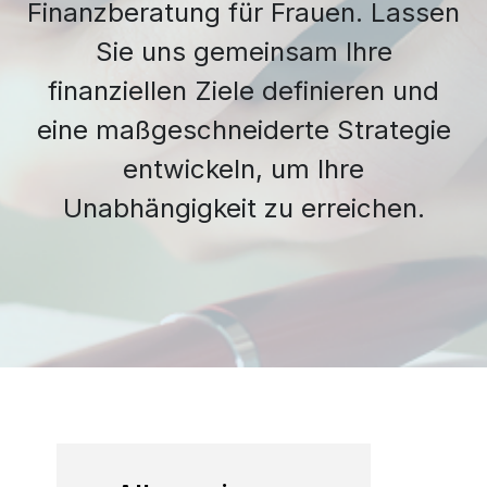
ihre
Finanzberatung für Frauen. Lassen
Bücher
und
Zukunft
Workshops
finanzielle
entdecken
Ihre
aktiv
Sie uns gemeinsam Ihre
ansehen
Zukunft
finanzielle
zu
übernommen
finanziellen Ziele definieren und
Zukunft
gestalten.
haben.
souverän
eine maßgeschneiderte Strategie
Entdecken
gestalten
Inspiriert
entwickeln, um Ihre
Sie
können.
bleiben
weitere
Unabhängigkeit zu erreichen.
Kurse
Einblicke
entdecken