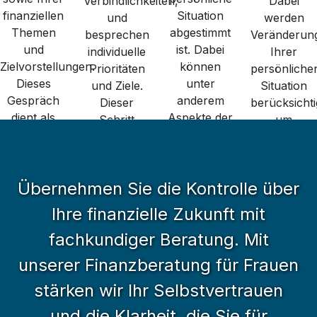
Verbindlichkeiten,
Dabei
finanziellen
Situation
und
werden
Themen
abgestimmt
besprechen
Veränderun
und
ist. Dabei
individuelle
Ihrer
Zielvorstellungen.
können
Prioritäten
persönliche
Dieses
unter
und Ziele.
Situation
Gespräch
anderem
Dieser
berücksichti
dient als
Aspekte der
Schritt
um
Ausgangspunkt
Altersvorsorge
unterstützt
sicherzustel
zur
sowie
die
dass die
Festlegung
ausgewählte
Erstellung
finanzielle
möglicher
Übernehmen Sie die Kontrolle über
Anlagethemen
eines klaren
Planung
Schwerpunkte
berücksichtigt
und
fortlaufend
Ihre finanzielle Zukunft mit
für die
werden –
realistischen
überprüft
weitere
fachkundiger Beratung. Mit
mit
Rahmens
und
Finanzberatung.
langfristiger
für Ihre
angepasst
unserer Finanzberatung für Frauen
Perspektive
weitere
werden
stärken wir Ihr Selbstvertrauen
und klarer
finanzielle
kann.
Orientierung.
Planung.
und die Klarheit, die Sie für