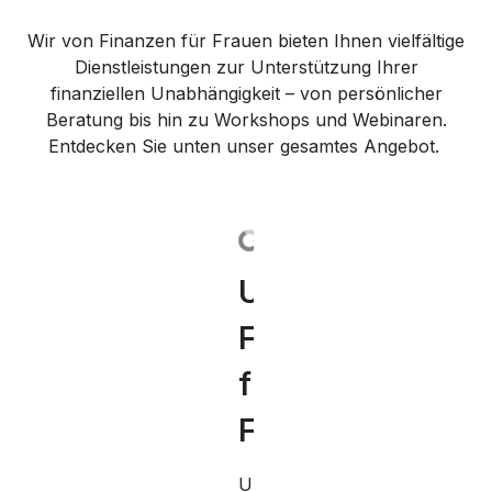
Wir von Finanzen für Frauen bieten Ihnen vielfältige
Dienstleistungen zur Unterstützung Ihrer
finanziellen Unabhängigkeit – von persönlicher
Beratung bis hin zu Workshops und Webinaren.
Entdecken Sie unten unser gesamtes Angebot.
Unsere
Unsere
Workshops
Unsere
Erfolgreiche
Entdecken
Einblicke
Finanzkurs
Webinare
„Frauen
Finanzen
Frauen
Sie
&
für
für
und
Seminar
und
unsere
Inspiration
Frauen
Frauen
Finanzen“
für
ihre
Finanzen
für
Frauen
Geschichten
für
Ihre
Unsere
Unsere
Nehmen