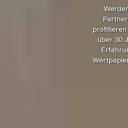
Werden
Partner
profitieren
über 30 
Erfahru
Wertpapier