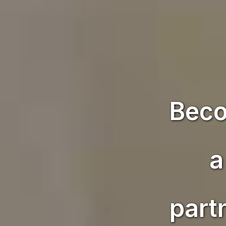
Bec
a
part