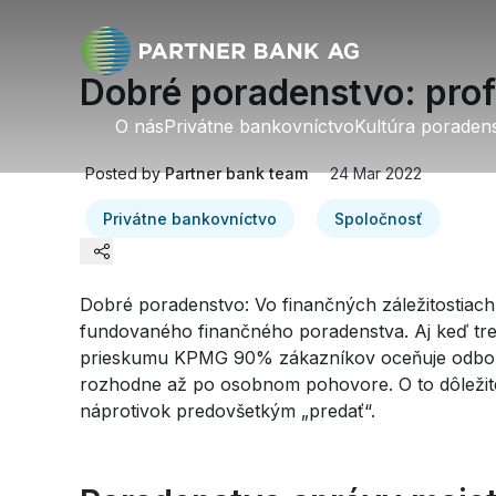
Dobré poradenstvo: profes
O nás
O nás
Privátne bankovníctvo
Privátne bankovníctvo
Kultúra poraden
Kultúra poraden
Posted by
Partner bank team
24 Mar 2022
Privátne bankovníctvo
Spoločnosť
Dobré poradenstvo: Vo finančných záležitostiach
Linkedin
fundovaného finančného poradenstva. Aj keď trend
prieskumu KPMG 90% zákazníkov oceňuje odborn
Twitter
rozhodne až po osobnom pohovore. O to dôležitejš
náprotivok predovšetkým „predať“.
Facebook