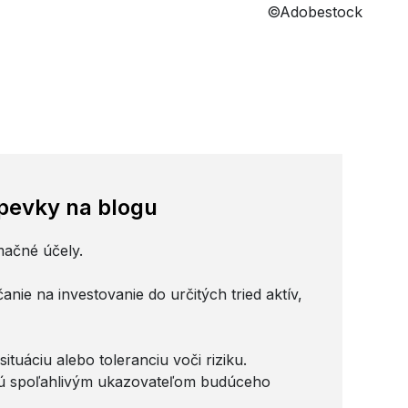
©Adobestock
spevky na blogu
mačné účely.
nie na investovanie do určitých tried aktív,
tuáciu alebo toleranciu voči riziku.
e sú spoľahlivým ukazovateľom budúceho