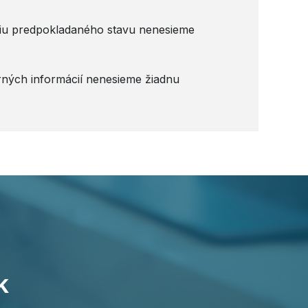
áciu predpokladaného stavu nenesieme
rných informácií nenesieme žiadnu
k