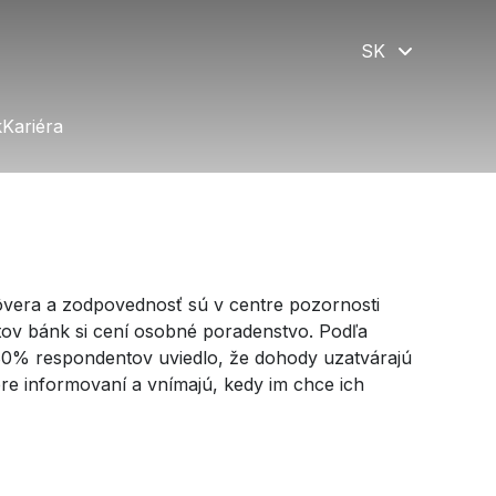
SK
k
k
Kariéra
Kariéra
ôvera a zodpovednosť sú v centre pozornosti
ntov bánk si cení osobné poradenstvo. Podľa
0% respondentov uviedlo, že dohody uzatvárajú
bre informovaní a vnímajú, kedy im chce ich