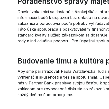
Poradenstvo správy maje
Whatsapp
Dnešní zákazníci sa dostanú k širokej škále inform
informácie budú k dispozícii bez ohľadu na otvá
Telegram
zákazníci a poradcovia podľa potreby vyhľadávať 
Táto úzka spolupráca s poskytovateľmi finančných
štandard kvality služieb zákazníkom sa dosahuj
rady a individuálnu podporu. Pre úspešnú spolup
Budovanie tímu a kultúra
Aby sme parafrázovali Paula Watzlawicka, ľudia n
vymieňať si skúsenosti a tiež sa spolu smiať. Úsp
nás v Partner Bank prispieva svojou časťou k spo
základom pre rovnocenné diskusie so zákazníkmi. 
každý deň na ňom pracujeme.