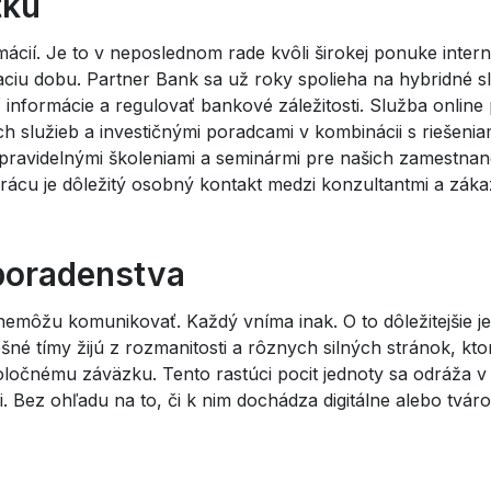
tku
ácií. Je to v neposlednom rade kvôli širokej ponuke internet
raciu dobu. Partner Bank sa už roky spolieha na hybridné s
informácie a regulovať bankové záležitosti. Služba online p
 služieb a investičnými poradcami v kombinácii s riešeniam
e pravidelnými školeniami a seminármi pre našich zamestn
rácu je dôležitý osobný kontakt medzi konzultantmi a záka
 poradenstva
emôžu komunikovať. Každý vníma inak. O to dôležitejšie je
ešné tímy žijú z rozmanitosti a rôznych silných stránok, kt
ločnému záväzku. Tento rastúci pocit jednoty sa odráža v 
Bez ohľadu na to, či k nim dochádza digitálne alebo tváro