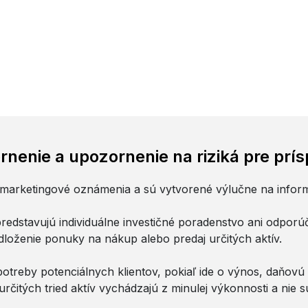
enie a upozornenie na riziká pre prí
 marketingové oznámenia a sú vytvorené výlučne na infor
edstavujú individuálne investičné poradenstvo ani odporúča
edloženie ponuky na nákup alebo predaj určitých aktív.
treby potenciálnych klientov, pokiaľ ide o výnos, daňovú si
rčitých tried aktív vychádzajú z minulej výkonnosti a ni