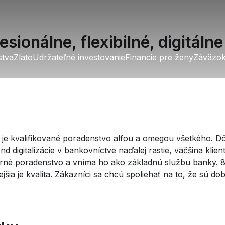
ionálne, flexibilné, digitálne
stva
stva
Zlato
Zlato
Udržateľné investovanie
Udržateľné investovanie
Financie pre ženy
Financie pre ženy
Záväzo
Záväzo
 je kvalifikované poradenstvo alfou a omegou všetkého. D
 digitalizácie v bankovníctve naďalej rastie, väčšina klie
é poradenstvo a vníma ho ako základnú službu banky. 8
ia je kvalita. Zákazníci sa chcú spoliehať na to, že sú do