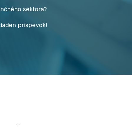
ančného sektora?
žiaden príspevok!