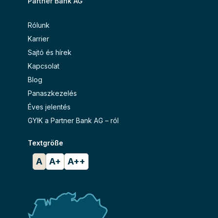
Partner Bank AG
Rólunk
Karrier
Sajtó és hírek
Kapcsolat
Blog
Panaszkezelés
Éves jelentés
GYIK a Partner Bank AG – ról
Textgröße
A
A+
A++