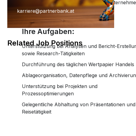
„Nők és pénzügyek” workshopok
sprechen für Ihren Einstieg in unser Unternehme
Karrier
„Nők és pénzügyek” workshopok
Karrier
Planting Hope Project
Planting Hope Project
karriere@partnerbank.at
A Partner Bank mint munkaadó
Pénzügyi podcast nőknek |
A Partner Bank mint munkaadó
Pénzügyi podcast nőknek |
Nők és pénzügyek workshopok
Egyértelműség, előrelátás és a jóléthez
Nők és pénzügyek workshopok
Egyértelműség, előrelátás és a jóléthez
Előnyök
Előnyök
kapcsolódó gondolkodásmód – Partner
kapcsolódó gondolkodásmód – Partner
Fund for Education (FFE)
Fund for Education (FFE)
Ihre Aufgaben:
Bank
Bank
Jelentkezési folyamat
Jelentkezési folyamat
Pénzügyi tanácsadás nőknek
Related Job Positions
Pénzügyi tanácsadás nőknek
Nyitott pozíciók
Nyitott pozíciók
Unterstützung bei Analysen und Bericht-Erstellu
sowie Research-Tätigkeiten
Durchführung des täglichen Wertpapier Handels
Ablageorganisation, Datenpflege und Archivieru
Unterstützung bei Projekten und
Prozessoptimierungen
Gelegentliche Abhaltung von Präsentationen und
Reisetätigkeit