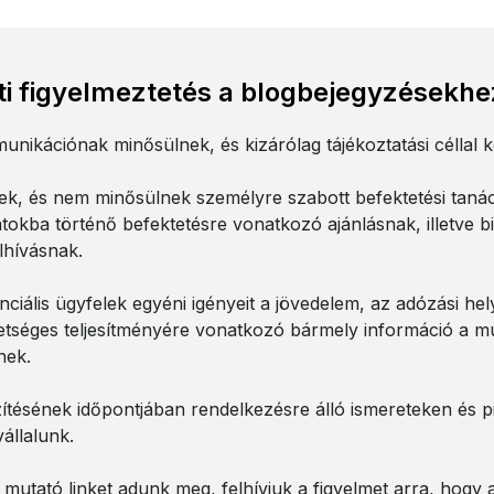
ati figyelmeztetés a blogbejegyzésekhe
nikációnak minősülnek, és kizárólag tájékoztatási céllal 
k, és nem minősülnek személyre szabott befektetési tanác
tokba történő befektetésre vonatkozó ajánlásnak, illetve 
lhívásnak.
ciális ügyfelek egyéni igényeit a jövedelem, az adózási hel
tséges teljesítményére vonatkozó bármely információ a múl
nek.
ítésének időpontjában rendelkezésre álló ismereteken és pia
állalunk.
utató linket adunk meg, felhívjuk a figyelmet arra, hogy 