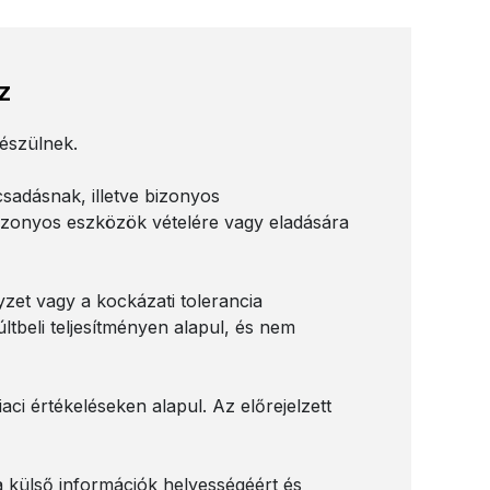
z
készülnek.
sadásnak, illetve bizonyos
bizonyos eszközök vételére vagy eladására
yzet vagy a kockázati tolerancia
tbeli teljesítményen alapul, és nem
ci értékeléseken alapul. Az előrejelzett
a külső információk helyességéért és