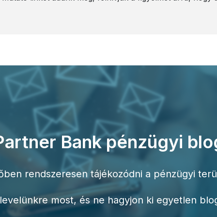
Partner Bank pénzügyi blo
őben rendszeresen tájékozódni a pénzügyi terü
írlevelünkre most, és ne hagyjon ki egyetlen bl