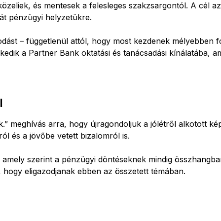
özeliek, és mentesek a felesleges szakzsargontól. A cél az
ját pénzügyi helyzetükre.
odást – függetlenül attól, hogy most kezdenek mélyebben 
szkedik a Partner Bank oktatási és tanácsadási kínálatába, 
l
 meghívás arra, hogy újragondoljuk a jólétről alkotott ké
l és a jövőbe vetett bizalomról is.
 amely szerint a pénzügyi döntéseknek mindig összhangban 
, hogy eligazodjanak ebben az összetett témában.