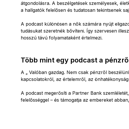
átgondolásra. A beszélgetések személyesek, életk
a hallgatók felelősen és tudatosan tekintsenek sa
A podcast különösen a nők számára nyújt eligaz
tudásukat szeretnék bővíteni. Így szervesen ille
hosszú távú folyamataként értelmezi.
Több mint egy podcast a pénzrő
A „ Valóban gazdag. Nem csak pénzről beszélünk.”
kapcsolatokról, az értelemről, az önhatékonyságró
A podcast megerősíti a Partner Bank szemléletét,
felelősséggel – és támogatja az embereket abban