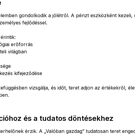
e
lemben gondolkodik a jólétről. A pénzt eszközként kezeli,
személyes fejlődéssel.
érintik:
ógiai erőforrás
eli világban
ősége
lkezés kifejeződése
efüggésben vizsgálja, és időt, teret adjon az értékekről, él
ében.
tációhoz és a tudatos döntésekhez
rhelőnek érzik. A „Valóban gazdag” tudatosan teret enged 