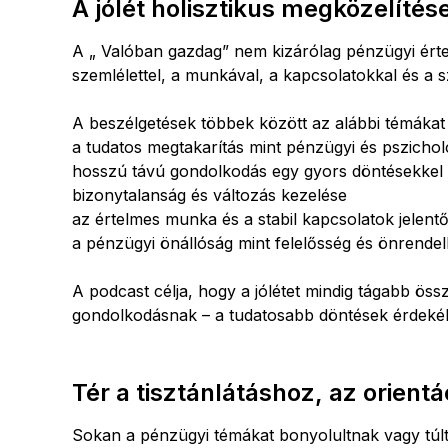
A jólét holisztikus megközelítés
A „ Valóban gazdag” nem kizárólag pénzügyi érte
szemlélettel, a munkával, a kapcsolatokkal és a 
A beszélgetések többek között az alábbi témákat 
a tudatos megtakarítás mint pénzügyi és pszichol
hosszú távú gondolkodás egy gyors döntésekkel t
bizonytalanság és változás kezelése
az értelmes munka és a stabil kapcsolatok jelent
a pénzügyi önállóság mint felelősség és önrende
A podcast célja, hogy a jólétet mindig tágabb össz
gondolkodásnak – a tudatosabb döntések érdek
Tér a tisztánlátáshoz, az orien
Sokan a pénzügyi témákat bonyolultnak vagy túlte