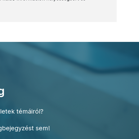
g
letek témáiról?
ogbejegyzést sem!