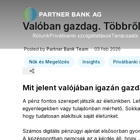
Valóban gazdag. Többről
Rólunk
Rólunk
Privátbanki szolgáltatások
Privátbanki szolgáltatások
Tanácsadói 
Tanácsadói
Posted by
Partner Bank Team
03 Feb 2026
Nők és Megelőzés
Insights
Privátbanki 
Mit jelent valójában igazán gaz
Linkedin
A pénz fontos szerepet játszik az életünkben. L
Twitter
egyenlegekben vagy tulajdonban mérhető. Sokkal 
hogy tudatosan alakítsuk saját életünket.
Facebook
Számos digitális pénzügyi ajánlat elsősorban gyor
A középpontban nemcsak az a kérdés áll, hogy „