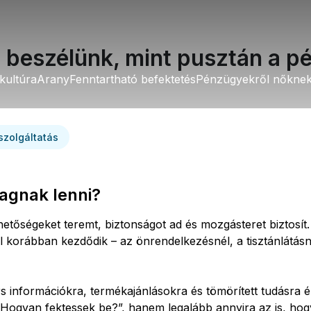
 beszélünk, mint pusztán a pé
kultúra
 kultúra
Arany
Arany
Fenntartható befektetés
Fenntartható befektetés
Pénzügyekről nőkne
Pénzügyekről nőkne
szolgáltatás
dagnak lenni?
ehetőségeket teremt, biztonságot ad és mozgásteret biztos
korábban kezdődik – az önrendelkezésnél, a tisztánlátásnál
s információkra, termékajánlásokra és tömörített tudásra é
Hogyan fektessek be?”, hanem legalább annyira az is, hog