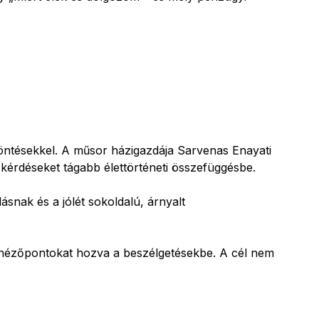
 döntésekkel. A műsor házigazdája Sarvenas Enayati
 kérdéseket tágabb élettörténeti összefüggésbe.
ásnak és a jólét sokoldalú, árnyalt
j nézőpontokat hozva a beszélgetésekbe. A cél nem