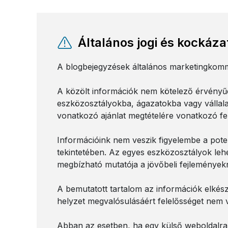
Általános jogi és kockáz
A blogbejegyzések általános marketingkommu
A közölt információk nem kötelező érvényűe
eszközosztályokba, ágazatokba vagy vállala
vonatkozó ajánlat megtételére vonatkozó fe
Információink nem veszik figyelembe a poten
tekintetében. Az egyes eszközosztályok lehe
megbízható mutatója a jövőbeli fejlemények
A bemutatott tartalom az információk elkész
helyzet megvalósulásáért felelősséget nem v
Abban az esetben, ha egy külső weboldalra m