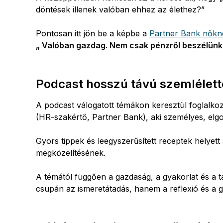
döntések illenek valóban ehhez az élethez?”
Whatsapp
Pontosan itt jön be a képbe a
Partner Bank nőkne
„ Valóban gazdag. Nem csak pénzről beszélünk
Telegram
Podcast hosszú távú szemlélett
A podcast válogatott témákon keresztül foglalkoz
(HR-szakértő, Partner Bank), aki személyes, elg
Gyors tippek és leegyszerűsített receptek helyett
megközelítésének.
A témától függően a gazdaság, a gyakorlat és a 
csupán az ismeretátadás, hanem a reflexió és a 