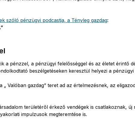
k szóló pénzügyi podcastja, a Tényleg gazdag
:
.”
el
ik a pénzzel, a pénzügyi felelősséggel és az életet érintő
ondolkodtató beszélgetéseken keresztül helyezi a pénzügyi
 a „ Valóban gazdag” teret ad az értelmezésnek, az eligazod
társadalom területéről érkező vendégek is csatlakoznak, ú
gyakorlati impulzusok megteremtése is.