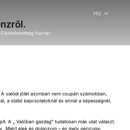
HU
nzről.
k
k
Elkötelezettség 
Elkötelezettség 
Karrier
Karrier
ít. A valódi jólét azonban nem csupán számokban,
, a stabil kapcsolatoknál és annál a képességnél,
pít. A „ Valóban gazdag” tudatosan más utat választ.
y „Miért élek és dolgozom – és mely pénzügyi