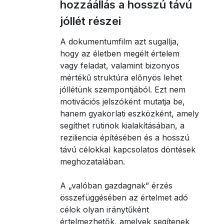
hozzáállás a hosszú távú
jóllét részei
A dokumentumfilm azt sugallja,
hogy az életben megélt értelem
vagy feladat, valamint bizonyos
mértékű struktúra előnyös lehet
jóllétünk szempontjából. Ezt nem
motivációs jelszóként mutatja be,
hanem gyakorlati eszközként, amely
segíthet rutinok kialakításában, a
reziliencia építésében és a hosszú
távú célokkal kapcsolatos döntések
meghozatalában.
A „valóban gazdagnak” érzés
összefüggésében az értelmet adó
célok olyan iránytűként
értelmezhetők, amelyek segítenek