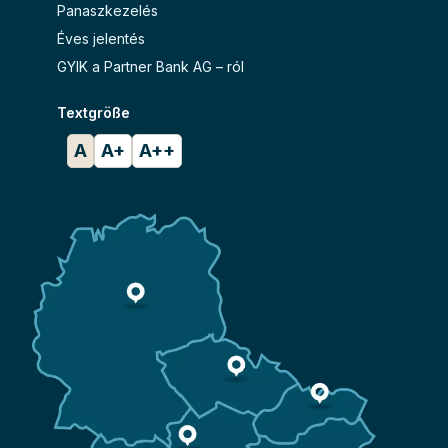
Panaszkezelés
Éves jelentés
GYIK a Partner Bank AG – ról
Textgröße
A
A+
A++