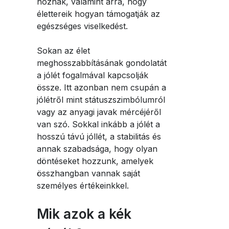
hoznak, valamint arra, hogy
élettereik hogyan támogatják az
egészséges viselkedést.
Sokan az élet
meghosszabbításának gondolatát
a jólét fogalmával kapcsolják
össze. Itt azonban nem csupán a
jólétről mint státuszszimbólumról
vagy az anyagi javak mércéjéről
van szó. Sokkal inkább a jólét a
hosszú távú jóllét, a stabilitás és
annak szabadsága, hogy olyan
döntéseket hozzunk, amelyek
összhangban vannak saját
személyes értékeinkkel.
Mik azok a kék