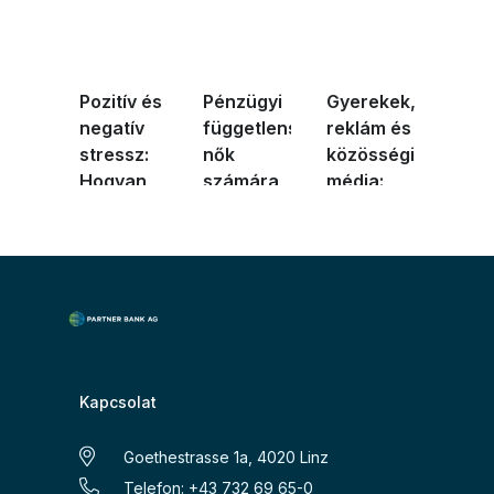
Pozitív és
Pénzügyi
Gyerekek,
negatív
függetlenség
reklám és
stressz:
nők
közösségi
Hogyan
számára
média:
kezelhetjü
oktatáson
Hogyan e
...
é ...
...
Kapcsolat
Goethestrasse 1a, 4020 Linz
Telefon: +43 732 69 65-0