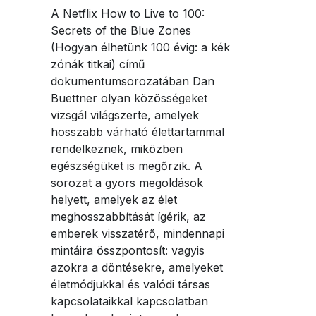
„Nők és pénzügyek” workshopok
Karrier
„Nők és pénzügyek” workshopok
Karrier
A Netflix How to Live to 100:
Planting Hope Project
Planting Hope Project
A Partner Bank mint munkaadó
Linkedin
Pénzügyi podcast nőknek |
A Partner Bank mint munkaadó
Secrets of the Blue Zones
Pénzügyi podcast nőknek |
Nők és pénzügyek workshopok
Egyértelműség, előrelátás és a jóléthez
Nők és pénzügyek workshopok
Egyértelműség, előrelátás és a jóléthez
(Hogyan élhetünk 100 évig: a kék
Előnyök
Előnyök
kapcsolódó gondolkodásmód – Partner
Twitter
kapcsolódó gondolkodásmód – Partner
zónák titkai) című
Fund for Education (FFE)
Fund for Education (FFE)
Bank
Bank
Jelentkezési folyamat
Jelentkezési folyamat
dokumentumsorozatában Dan
Pénzügyi tanácsadás nőknek
Buettner olyan közösségeket
Pénzügyi tanácsadás nőknek
Nyitott pozíciók
Nyitott pozíciók
Facebook
vizsgál világszerte, amelyek
hosszabb várható élettartammal
rendelkeznek, miközben
Whatsapp
egészségüket is megőrzik. A
sorozat a gyors megoldások
helyett, amelyek az élet
Telegram
meghosszabbítását ígérik, az
emberek visszatérő, mindennapi
mintáira összpontosít: vagyis
azokra a döntésekre, amelyeket
életmódjukkal és valódi társas
kapcsolataikkal kapcsolatban