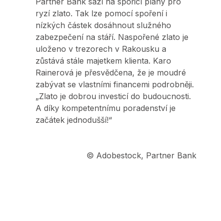
Partner Bank sází na spořicí plány pro
ryzí zlato. Tak lze pomocí spoření i
nízkých částek dosáhnout služného
zabezpečení na stáří. Naspořené zlato je
uloženo v trezorech v Rakousku a
zůstává stále majetkem klienta. Karo
Rainerová je přesvědčena, že je moudré
zabývat se vlastními financemi podrobněji.
„Zlato je dobrou investicí do budoucnosti.
A díky kompetentnímu poradenství je
začátek jednodušší!“
© Adobestock, Partner Bank