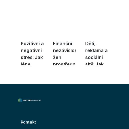
Pozitivní a
Finanční
Děti,
negativní
nezávislost
reklama a
stres: Jak
žen
sociální
lépe
prostřednictvím
sítě: Jak
zvládat ...
vzdě ...
mohou
rodi ...
Kontakt