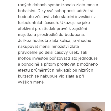
Workshopy Ženy a finance
Workshopy Ženy a finance
Vaše kariéra
Vaše kariéra
raných dobách symbolizovalo zlato moc a
Planting Hope Project
Planting Hope Project
Partner Bank jako zaměstnavatel
Partner Bank jako zaměstnavatel
Finanční podcast pro ženy | Jasnost,
bohatství. Díky své schopnosti udržet si
Finanční podcast pro ženy | Jasnost,
Facebook
Semináře Ženy & Finance
Semináře Ženy & Finance
nadhled a nastavení mysli k prosperitě
nadhled a nastavení mysli k prosperitě
hodnotu zůstává zlato stabilní investicí i v
Benefity
Benefity
Partner Bank
Partner Bank
turbulentních časech. Ukazuje se jako
Fund for Education (FFE)
Fund for Education (FFE)
Postup při podání žádosti
Postup při podání žádosti
efektivní prostředek právě k zajištění
Finanční poradenství pro ženy
Finanční poradenství pro ženy
Whatsapp
majetku a prostředků do budoucna.
Otevřené pozice
Otevřené pozice
Jelikož hodnota zlata kolísá, je vhodné
nakupovat menší množství zlata
Telegram
pravidelně po delší časový úsek. Tak
mohou investoři pořizovat zlato jednoduše
a pohodlně a přitom profitovat z možného
efektu průměrných nákladů: při nízkých
kurzech se nakupuje víc zlata a při
vyšších méně.