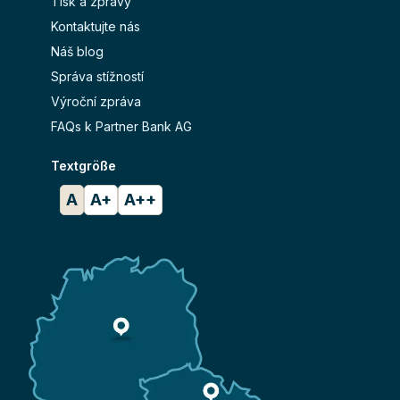
Tisk a zprávy
Kontaktujte nás
Náš blog
Správa stížností
Výroční zpráva
FAQs k Partner Bank AG
Textgröße
A
A+
A++