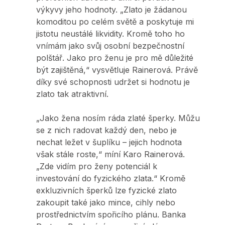
výkyvy jeho hodnoty. „Zlato je žádanou
komoditou po celém světě a poskytuje mi
jistotu neustálé likvidity. Kromě toho ho
vnímám jako svůj osobní bezpečnostní
polštář. Jako pro ženu je pro mě důležité
být zajištěná,“ vysvětluje Rainerová. Právě
díky své schopnosti udržet si hodnotu je
zlato tak atraktivní.
„Jako žena nosím ráda zlaté šperky. Můžu
se z nich radovat každý den, nebo je
nechat ležet v šuplíku – jejich hodnota
však stále roste,“ míní Karo Rainerová.
„Zde vidím pro ženy potenciál k
investování do fyzického zlata.“ Kromě
exkluzivních šperků lze fyzické zlato
zakoupit také jako mince, cihly nebo
prostřednictvím spořicího plánu. Banka