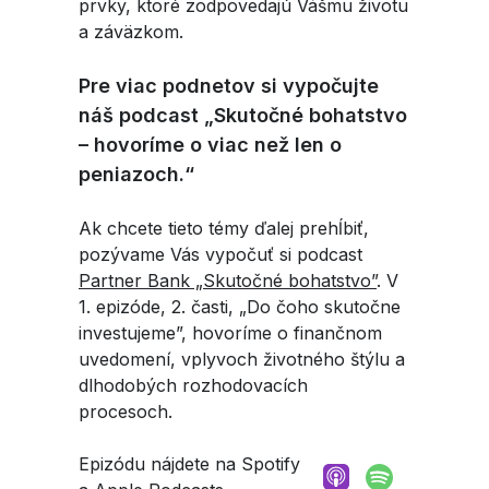
prvky, ktoré zodpovedajú Vášmu životu
a záväzkom.
Pre viac podnetov si vypočujte
náš podcast „Skutočné bohatstvo
– hovoríme o viac než len o
peniazoch.“
Ak chcete tieto témy ďalej prehĺbiť,
pozývame Vás vypočuť si podcast
Partner Bank „Skutočné bohatstvo”
. V
1. epizóde, 2. časti, „Do čoho skutočne
investujeme”, hovoríme o finančnom
uvedomení, vplyvoch životného štýlu a
dlhodobých rozhodovacích
procesoch.
Epizódu nájdete na Spotify