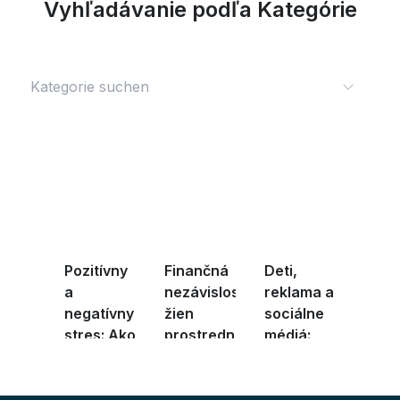
Vyhľadávanie podľa Kategórie
Pozitívny
Finančná
Deti,
a
nezávislosť
reklama a
negatívny
žien
sociálne
stres: Ako
prostredníctvom
médiá:
lepšie
vzd ...
Ako môžu
zvlád ...
rodi ...