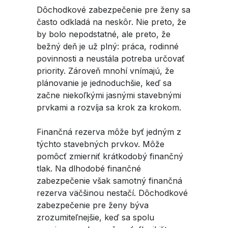
Workshopy Ženy a financie
Workshopy Ženy a financie
Kariéra
Kariéra
Dôchodkové zabezpečenie pre ženy sa
Planting Hope Project
Planting Hope Project
Linkedin
Partner Bank ako zamestnávateľ
Partner Bank ako zamestnávateľ
Finančný podcast pre ženy | Jasnosť,
často odkladá na neskôr. Nie preto, že
Finančný podcast pre ženy | Jasnosť,
Workshopy Ženy & Financie
Workshopy Ženy & Financie
nadhľad a nastavenie mysle o
nadhľad a nastavenie mysle o
by bolo nepodstatné, ale preto, že
Benefity
Benefity
Twitter
prosperite Partner Bank
prosperite Partner Bank
bežný deň je už plný: práca, rodinné
Fund for Education (FFE)
Fund for Education (FFE)
Proces podania žiadosti
Proces podania žiadosti
povinnosti a neustála potreba určovať
Finančné poradenstvo pre ženy
Finančné poradenstvo pre ženy
priority. Zároveň mnohí vnímajú, že
Otvorené pozície
Otvorené pozície
Facebook
plánovanie je jednoduchšie, keď sa
začne niekoľkými jasnými stavebnými
prvkami a rozvíja sa krok za krokom.
Whatsapp
Finančná rezerva môže byť jedným z
týchto stavebných prvkov. Môže
Telegram
pomôcť zmierniť krátkodobý finančný
tlak. Na dlhodobé finančné
zabezpečenie však samotný finančná
rezerva väčšinou nestačí. Dôchodkové
zabezpečenie pre ženy býva
zrozumiteľnejšie, keď sa spolu