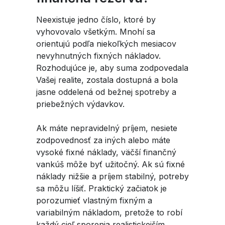
Neexistuje jedno číslo, ktoré by
vyhovovalo všetkým. Mnohí sa
orientujú podľa niekoľkých mesiacov
nevyhnutných fixných nákladov.
Rozhodujúce je, aby suma zodpovedala
Vašej realite, zostala dostupná a bola
jasne oddelená od bežnej spotreby a
priebežných výdavkov.
Ak máte nepravidelný príjem, nesiete
zodpovednosť za iných alebo máte
vysoké fixné náklady, väčší finančný
vankúš môže byť užitočný. Ak sú fixné
náklady nižšie a príjem stabilný, potreby
sa môžu líšiť. Praktický začiatok je
porozumieť vlastným fixným a
variabilným nákladom, pretože to robí
každý cieľ sporenia realistickejším.