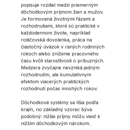
popisuje rozdiel medzi priemerným
dôchodkovým príjmom žien a mužov.
Je formovaná životnými fázami a
rozhodnutiami, ktoré sú praktické v
každodennom živote, napríklad
rodičovská dovolenka, práca na
čiastočný úväzok v raných rodinných
rokoch alebo zníženie pracovného
času kvôli starostlivosti o príbuzných.
Medzera zvyčajne nevzniká jedným
rozhodnutím, ale kumulatívnym
efektom viacerých praktických
rozhodnutí počas mnohých rokov.
Dôchodkové systémy sa líšia podľa
krajín, no základný vzorec býva
podobný: nižšie príjmy môžu viesť k
nižším dôchodkovým nárokom.