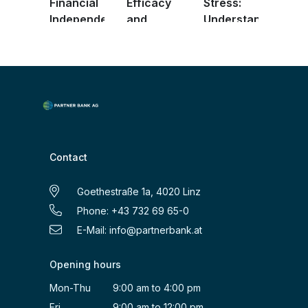
Financial
Efficacy
Stress:
Independence
and
Understanding
F ...
Shaping
Positi ...
Your ...
Contact
Goethestraße 1a, 4020 Linz
Phone: +43 732 69 65-0
E-Mail:
info@partnerbank.at
Opening hours
Mon-Thu 9:00 am to 4:00 pm
Fri 9:00 am to 12:00 pm