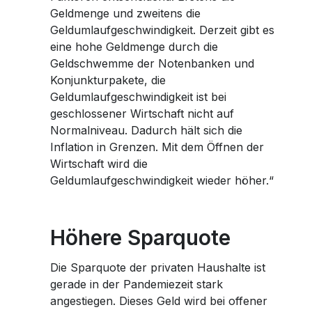
Facebook
Women and Finance Workshops
Women and Finance Workshops
Career
Career
Geldmenge und zweitens die
Planting Hope Project
Planting Hope Project
Partner Bank as an Employer
Partner Bank as an Employer
Financial Podcast for Women: Truly Rich
Geldumlaufgeschwindigkeit. Derzeit gibt es
Financial Podcast for Women: Truly Rich
Women & Finance Workshops
Women & Finance Workshops
eine hohe Geldmenge durch die
Whatsapp
Benefits
Benefits
Financial Consultation for Women
Financial Consultation for Women
Geldschwemme der Notenbanken und
Fund for Education (FFE)
Fund for Education (FFE)
Application Process
Application Process
Konjunkturpakete, die
Geldumlaufgeschwindigkeit ist bei
Telegram
Open Positions
Open Positions
geschlossener Wirtschaft nicht auf
Normalniveau. Dadurch hält sich die
Inflation in Grenzen. Mit dem Öffnen der
Wirtschaft wird die
Geldumlaufgeschwindigkeit wieder höher.“
Höhere Sparquote
Die Sparquote der privaten Haushalte ist
gerade in der Pandemiezeit stark
angestiegen. Dieses Geld wird bei offener