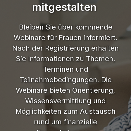
Ihre
Anleitungen,
mitgestalten
die
neuesten
erreichen
und
finanzielle
um
Seminare
Kontrolle
Stand
und
berufsbezogene
Reise.
Ihre
erkunden
über
sind
Finanzwissen
Finanzen.
finanzielle
ihre
Bleiben Sie über kommende
Bücher
und
für
Zukunft
Workshops
finanzielle
entdecken
Ihre
Frauen
aktiv
Webinare für Frauen informiert.
ansehen
Zukunft
finanzielle
zu
zu
übernommen
Nach der Registrierung erhalten
Zukunft
erweitern.
gestalten.
haben.
souverän
Sie Informationen zu Themen,
Beratung
Entdecken
gestalten
Inspiriert
buchen
Terminen und
Sie
können.
bleiben
weitere
Teilnahmebedingungen. Die
Kurse
Einblicke
entdecken
Webinare bieten Orientierung,
Wissensvermittlung und
Möglichkeiten zum Austausch
rund um finanzielle