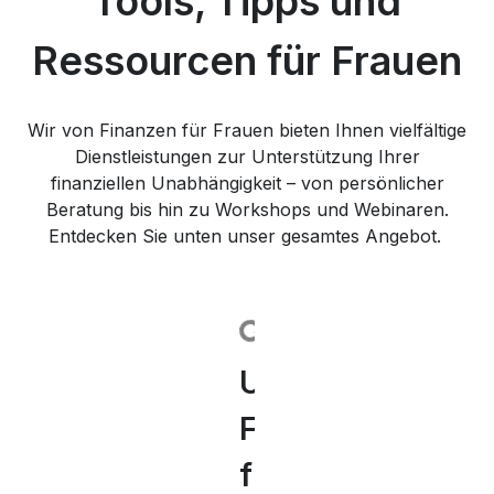
Tools, Tipps und
Ressourcen für Frauen
Wir von Finanzen für Frauen bieten Ihnen vielfältige
Dienstleistungen zur Unterstützung Ihrer
finanziellen Unabhängigkeit – von persönlicher
Beratung bis hin zu Workshops und Webinaren.
Entdecken Sie unten unser gesamtes Angebot.
Unsere
Persönliche
Workshops
Unsere
Erfolgreiche
Entdecken
Einblicke
Finanzkurs
Finanzberatung
„Frauen
Finanzen
Frauen
Sie
&
für
für
und
Seminar
und
unsere
Inspiration