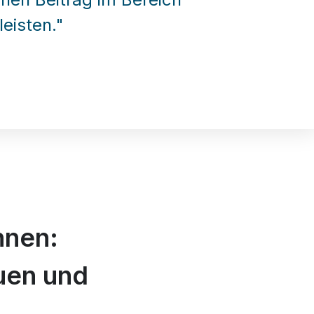
leisten."
nnen:
uen und