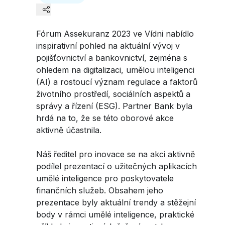
Workshopy Ženy a finance
Workshopy Ženy a finance
Vaše kariéra
Vaše kariéra
Planting Hope Project
Planting Hope Project
Partner Bank jako zaměstnavatel
Partner Bank jako zaměstnavatel
Finanční podcast pro ženy | Jasnost,
Finanční podcast pro ženy | Jasnost,
Semináře Ženy & Finance
Semináře Ženy & Finance
nadhled a nastavení mysli k prosperitě
nadhled a nastavení mysli k prosperitě
Fórum Assekuranz 2023 ve Vídni nabídlo
Benefity
Benefity
Partner Bank
Partner Bank
Linkedin
inspirativní pohled na aktuální vývoj v
Fund for Education (FFE)
Fund for Education (FFE)
Postup při podání žádosti
Postup při podání žádosti
pojišťovnictví a bankovnictví, zejména s
Finanční poradenství pro ženy
Finanční poradenství pro ženy
Twitter
ohledem na digitalizaci, umělou inteligenci
Otevřené pozice
Otevřené pozice
(AI) a rostoucí význam regulace a faktorů
životního prostředí, sociálních aspektů a
Facebook
správy a řízení (ESG). Partner Bank byla
hrdá na to, že se této oborové akce
aktivně účastnila.
Whatsapp
Náš ředitel pro inovace se na akci aktivně
podílel prezentací o užitečných aplikacích
Telegram
umělé inteligence pro poskytovatele
finančních služeb. Obsahem jeho
prezentace byly aktuální trendy a stěžejní
body v rámci umělé inteligence, praktické