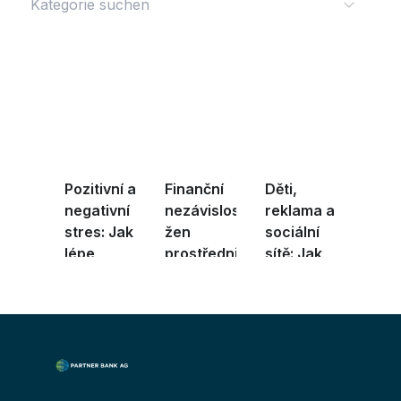
Pozitivní a
Finanční
Děti,
negativní
nezávislost
reklama a
stres: Jak
žen
sociální
lépe
prostřednictvím
sítě: Jak
zvládat ...
vzdě ...
mohou
rodi ...