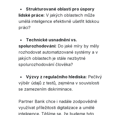
•
Strukturované oblasti pro úspory
lidské práce:
V jakých oblastech může
umělá inteligence efektivně ušetřit lidskou
práci?
•
Technické usnadnění vs.
spolurozhodování:
Do jaké míry by měly
rozhodovat automatizované systémy a v
jakých oblastech je stále nezbytné
spolurozhodování člověka?
•
Výzvy z regulačního hlediska:
Pečlivý
výběr údajů z testů, zejména v souvislosti
se zamezením diskriminace.
Partner Bank chce i nadále zodpovědně
využívat příležitosti digitalizace a umělé
inteligence. Těšíme se, že budeme tyto