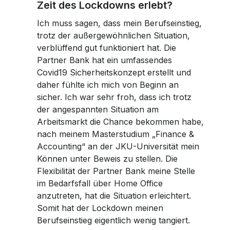
Facebook
Women and Finance Workshops
Zeit des Lockdowns erlebt?
Women and Finance Workshops
Career
Career
Planting Hope Project
Planting Hope Project
Partner Bank as an Employer
Partner Bank as an Employer
Financial Podcast for Women: Truly Rich
Ich muss sagen, dass mein Berufseinstieg,
Financial Podcast for Women: Truly Rich
Women & Finance Workshops
Women & Finance Workshops
trotz der außergewöhnlichen Situation,
Whatsapp
Benefits
Benefits
Financial Consultation for Women
Financial Consultation for Women
verblüffend gut funktioniert hat. Die
Fund for Education (FFE)
Fund for Education (FFE)
Application Process
Application Process
Partner Bank hat ein umfassendes
Covid19 Sicherheitskonzept erstellt und
Telegram
Open Positions
Open Positions
daher fühlte ich mich von Beginn an
sicher. Ich war sehr froh, dass ich trotz
der angespannten Situation am
Arbeitsmarkt die Chance bekommen habe,
nach meinem Masterstudium „Finance &
Accounting“ an der JKU-Universität mein
Können unter Beweis zu stellen. Die
Flexibilität der Partner Bank meine Stelle
im Bedarfsfall über Home Office
anzutreten, hat die Situation erleichtert.
Somit hat der Lockdown meinen
Berufseinstieg eigentlich wenig tangiert.