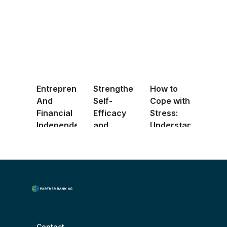
Entrepreneurship
Strengthening
How to
And
Self-
Cope with
Financial
Efficacy
Stress:
Independence
and
Understanding
F ...
Shaping
Positi ...
Your ...
Contact