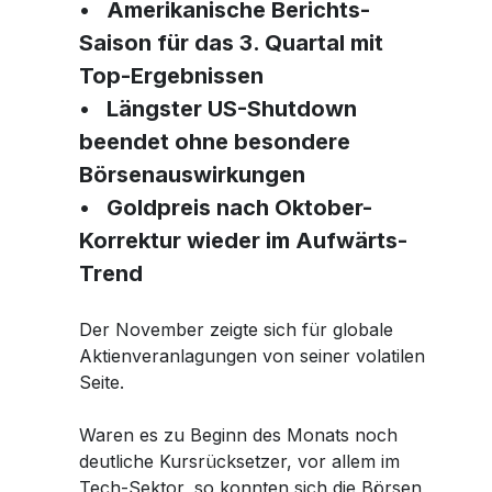
Workshops Frauen und Finanzen
• Amerikanische Berichts-
Workshops Frauen und Finanzen
Karriere
Karriere
Planting Hope Project
Linkedin
Planting Hope Project
Saison für das 3. Quartal mit
Die Partner Bank als Arbeitgeber
Die Partner Bank als Arbeitgeber
Finanzpodcast für Frauen: Wirklich reich
Finanzpodcast für Frauen: Wirklich reich
Frauen & Finanzen Workshops
Frauen & Finanzen Workshops
Top-Ergebnissen
Twitter
Benefits
Benefits
Finanzberatung für Frauen
Finanzberatung für Frauen
Fund for Education (FFE)
• Längster US-Shutdown
Fund for Education (FFE)
Ablauf des Bewerbungsprozesses
Ablauf des Bewerbungsprozesses
beendet ohne besondere
Facebook
Offene Stellen
Offene Stellen
Börsenauswirkungen
• Goldpreis nach Oktober-
Whatsapp
Korrektur wieder im Aufwärts-
Trend
Telegram
Der November zeigte sich für globale
Aktienveranlagungen von seiner volatilen
Seite.
Waren es zu Beginn des Monats noch
deutliche Kursrücksetzer, vor allem im
Tech-Sektor, so konnten sich die Börsen