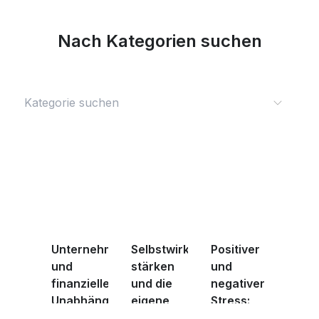
Nach Kategorien suchen
Unternehmertum
Selbstwirksamkeit
Positiver
und
stärken
und
finanzielle
und die
negativer
Unabhängigkeit
eigene
Stress:
...
fina ...
Wie Sie