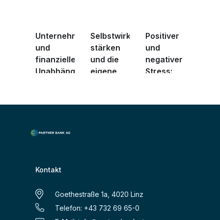
Unternehmertum
Selbstwirksamkeit
Positiver
und
stärken
und
finanzielle
und die
negativer
Unabhängigkeit
eigene
Stress:
...
fina ...
Wie Sie
besse ...
Kontakt
Goethestraße 1a, 4020 Linz
Telefon: +43 732 69 65-0