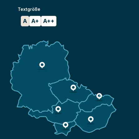
Textgröße
A
A+
A++