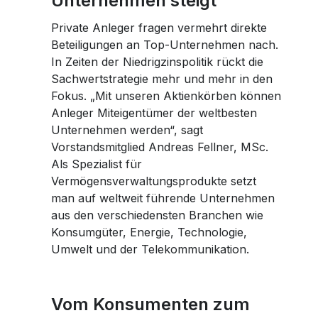
Unternehmen steigt
Workshops Frauen und Finanzen
Workshops Frauen und Finanzen
Karriere
Karriere
Planting Hope Project
Planting Hope Project
Die Partner Bank als Arbeitgeber
Private Anleger fragen vermehrt direkte
Die Partner Bank als Arbeitgeber
Finanzpodcast für Frauen: Wirklich reich
Finanzpodcast für Frauen: Wirklich reich
Facebook
Frauen & Finanzen Workshops
Frauen & Finanzen Workshops
Beteiligungen an Top-Unternehmen nach.
Benefits
Benefits
Finanzberatung für Frauen
Finanzberatung für Frauen
In Zeiten der Niedrigzinspolitik rückt die
Fund for Education (FFE)
Fund for Education (FFE)
Ablauf des Bewerbungsprozesses
Sachwertstrategie mehr und mehr in den
Ablauf des Bewerbungsprozesses
Whatsapp
Fokus. „Mit unseren Aktienkörben können
Offene Stellen
Offene Stellen
Anleger Miteigentümer der weltbesten
Unternehmen werden“, sagt
Telegram
Vorstandsmitglied Andreas Fellner, MSc.
Als Spezialist für
Vermögensverwaltungsprodukte setzt
man auf weltweit führende Unternehmen
aus den verschiedensten Branchen wie
Konsumgüter, Energie, Technologie,
Umwelt und der Telekommunikation.
Vom Konsumenten zum