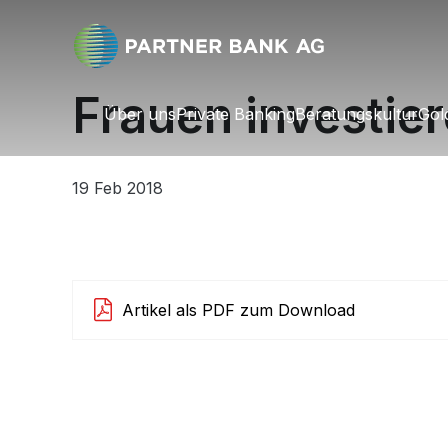
Frauen investier
Über uns
Über uns
Private Banking
Private Banking
Beratungskultur
Beratungskultur
Gol
Go
19 Feb 2018
Artikel als PDF zum Download