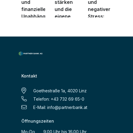
und
stärken
und
finanzielle
und die
negativer
Unabhängigkeit
eigene
Stress:
...
fina ...
Wie Sie
besse ...
Kontakt
Goethestraße 1a, 4020 Linz
Telefon: +43 732 69 65-0
E-Mail:
info@partnerbank.at
Öffnungszeiten
Mo-Do 9:00 Uhr bis 16:00 Uhr