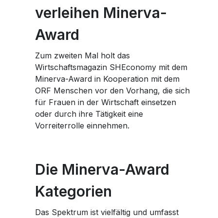
Workshops Frauen und Finanzen
Workshops Frauen und Finanzen
Karriere
Karriere
verleihen Minerva-
Planting Hope Project
Planting Hope Project
Twitter
Die Partner Bank als Arbeitgeber
Die Partner Bank als Arbeitgeber
Finanzpodcast für Frauen: Wirklich reich
Finanzpodcast für Frauen: Wirklich reich
Frauen & Finanzen Workshops
Frauen & Finanzen Workshops
Award
Benefits
Benefits
Finanzberatung für Frauen
Finanzberatung für Frauen
Fund for Education (FFE)
Fund for Education (FFE)
Facebook
Ablauf des Bewerbungsprozesses
Ablauf des Bewerbungsprozesses
Zum zweiten Mal holt das
Wirtschaftsmagazin SHEconomy mit dem
Offene Stellen
Offene Stellen
Minerva-Award in Kooperation mit dem
Whatsapp
ORF Menschen vor den Vorhang, die sich
für Frauen in der Wirtschaft einsetzen
oder durch ihre Tätigkeit eine
Telegram
Vorreiterrolle einnehmen.
Die Minerva-Award
Kategorien
Das Spektrum ist vielfältig und umfasst