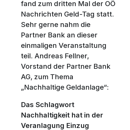
Workshops Frauen und Finanzen
fand zum dritten Mal der OÖ
Workshops Frauen und Finanzen
Karriere
Karriere
Planting Hope Project
Planting Hope Project
Twitter
Die Partner Bank als Arbeitgeber
Die Partner Bank als Arbeitgeber
Finanzpodcast für Frauen: Wirklich reich
Nachrichten Geld-Tag statt.
Finanzpodcast für Frauen: Wirklich reich
Frauen & Finanzen Workshops
Frauen & Finanzen Workshops
Benefits
Benefits
Finanzberatung für Frauen
Sehr gerne nahm die
Finanzberatung für Frauen
Fund for Education (FFE)
Fund for Education (FFE)
Facebook
Ablauf des Bewerbungsprozesses
Ablauf des Bewerbungsprozesses
Partner Bank an dieser
Offene Stellen
Offene Stellen
einmaligen Veranstaltung
Whatsapp
teil. Andreas Fellner,
Vorstand der Partner Bank
Telegram
AG, zum Thema
„Nachhaltige Geldanlage“:
Das Schlagwort
Nachhaltigkeit hat in der
Veranlagung Einzug