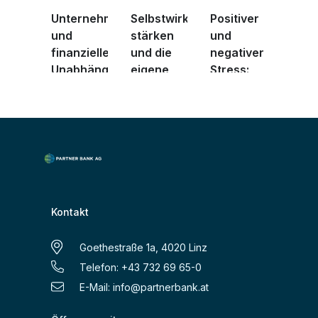
Unternehmertum
Selbstwirksamkeit
Positiver
und
stärken
und
finanzielle
und die
negativer
Unabhängigkeit
eigene
Stress:
...
fina ...
Wie Sie
besse ...
Kontakt
Goethestraße 1a, 4020 Linz
Telefon: +43 732 69 65-0
E-Mail:
info@partnerbank.at