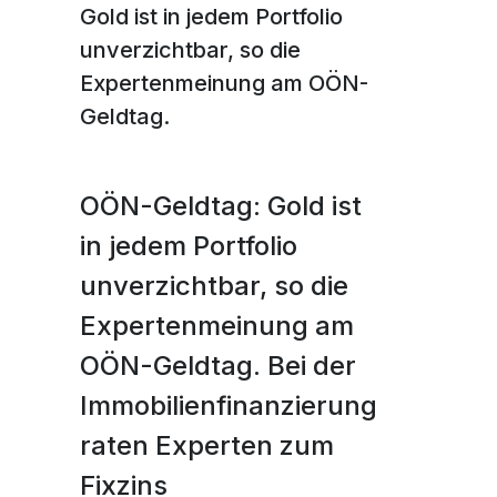
Workshops Frauen und Finanzen
Workshops Frauen und Finanzen
Karriere
Gold ist in jedem Portfolio
Karriere
Planting Hope Project
Planting Hope Project
Die Partner Bank als Arbeitgeber
Die Partner Bank als Arbeitgeber
Finanzpodcast für Frauen: Wirklich reich
unverzichtbar, so die
Finanzpodcast für Frauen: Wirklich reich
Frauen & Finanzen Workshops
Frauen & Finanzen Workshops
Expertenmeinung am OÖN-
Benefits
Benefits
Finanzberatung für Frauen
Finanzberatung für Frauen
Fund for Education (FFE)
Fund for Education (FFE)
Geldtag.
Ablauf des Bewerbungsprozesses
Ablauf des Bewerbungsprozesses
Offene Stellen
Offene Stellen
OÖN-Geldtag: Gold ist
in jedem Portfolio
unverzichtbar, so die
Expertenmeinung am
OÖN-Geldtag. Bei der
Immobilienfinanzierung
raten Experten zum
Fixzins