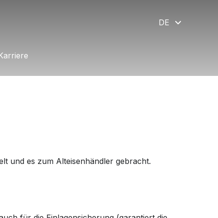
DE
Karriere
Karriere
elt und es zum Alteisenhändler gebracht.
uch für die Einlagensicherung (garantiert die