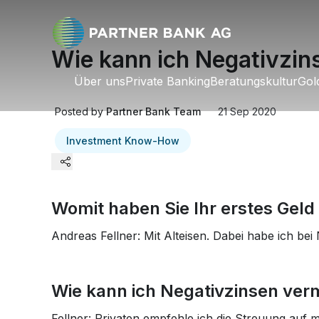
Wie kann ich Negativzin
Über uns
Über uns
Private Banking
Private Banking
Beratungskultur
Beratungskultur
Gol
Go
Posted by
Partner Bank Team
21 Sep 2020
Investment Know-How
Womit haben Sie Ihr erstes Geld
Linkedin
Andreas Fellner: Mit Alteisen. Dabei habe ich be
Twitter
Wie kann ich Negativzinsen ver
Facebook
Fellner: Privaten empfehle ich die Streuung auf 