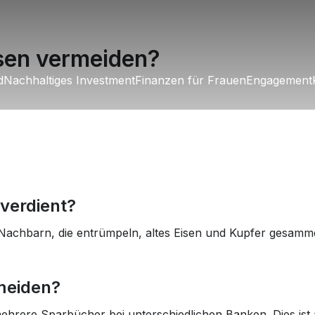
sen vermeiden?
d
ld
Nachhaltiges Investment
Nachhaltiges Investment
Finanzen für Frauen
Finanzen für Frauen
Engagement
Engagement
 verdient?
i Nachbarn, die entrümpeln, altes Eisen und Kupfer gesamm
meiden?
mehrere Sparbücher bei unterschiedlichen Banken. Dies ist a