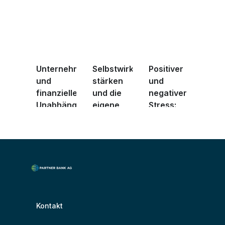
Unternehmertum
Selbstwirksamkeit
Positiver
und
stärken
und
finanzielle
und die
negativer
Unabhängigkeit
eigene
Stress:
...
fina ...
Wie Sie
besse ...
Kontakt