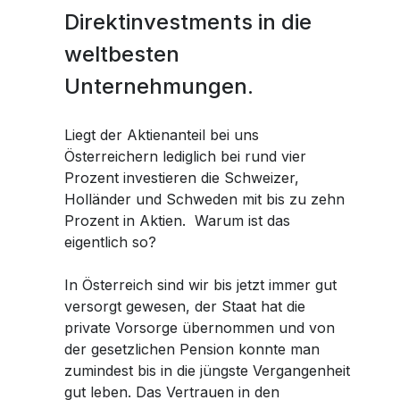
Facebook
Workshops Frauen und Finanzen
Workshops Frauen und Finanzen
Karriere
Karriere
Direktinvestments in die
Planting Hope Project
Planting Hope Project
Die Partner Bank als Arbeitgeber
Die Partner Bank als Arbeitgeber
Finanzpodcast für Frauen: Wirklich reich
Finanzpodcast für Frauen: Wirklich reich
weltbesten
Frauen & Finanzen Workshops
Frauen & Finanzen Workshops
Whatsapp
Benefits
Benefits
Finanzberatung für Frauen
Finanzberatung für Frauen
Unternehmungen.
Fund for Education (FFE)
Fund for Education (FFE)
Ablauf des Bewerbungsprozesses
Ablauf des Bewerbungsprozesses
Telegram
Offene Stellen
Offene Stellen
Liegt der Aktienanteil bei uns
Österreichern lediglich bei rund vier
Prozent investieren die Schweizer,
Holländer und Schweden mit bis zu zehn
Prozent in Aktien. Warum ist das
eigentlich so?
In Österreich sind wir bis jetzt immer gut
versorgt gewesen, der Staat hat die
private Vorsorge übernommen und von
der gesetzlichen Pension konnte man
zumindest bis in die jüngste Vergangenheit
gut leben. Das Vertrauen in den