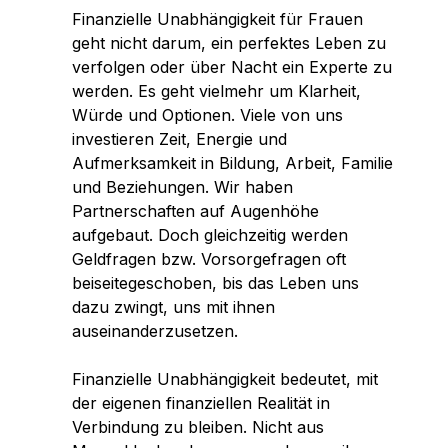
Workshops Frauen und Finanzen
Workshops Frauen und Finanzen
Karriere
Karriere
Finanzielle Unabhängigkeit für Frauen
Planting Hope Project
Planting Hope Project
Linkedin
Die Partner Bank als Arbeitgeber
Die Partner Bank als Arbeitgeber
Finanzpodcast für Frauen: Wirklich reich
geht nicht darum, ein perfektes Leben zu
Finanzpodcast für Frauen: Wirklich reich
Frauen & Finanzen Workshops
Frauen & Finanzen Workshops
verfolgen oder über Nacht ein Experte zu
Benefits
Benefits
Finanzberatung für Frauen
Finanzberatung für Frauen
Twitter
werden. Es geht vielmehr um Klarheit,
Fund for Education (FFE)
Fund for Education (FFE)
Ablauf des Bewerbungsprozesses
Ablauf des Bewerbungsprozesses
Würde und Optionen. Viele von uns
investieren Zeit, Energie und
Offene Stellen
Offene Stellen
Facebook
Aufmerksamkeit in Bildung, Arbeit, Familie
und Beziehungen. Wir haben
Partnerschaften auf Augenhöhe
Whatsapp
aufgebaut. Doch gleichzeitig werden
Geldfragen bzw. Vorsorgefragen oft
beiseitegeschoben, bis das Leben uns
Telegram
dazu zwingt, uns mit ihnen
auseinanderzusetzen.
Finanzielle Unabhängigkeit bedeutet, mit
der eigenen finanziellen Realität in
Verbindung zu bleiben. Nicht aus