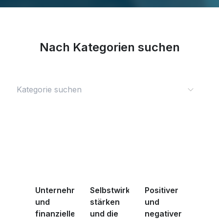
Nach Kategorien suchen
Unternehmertum
Selbstwirksamkeit
Positiver
und
stärken
und
finanzielle
und die
negativer